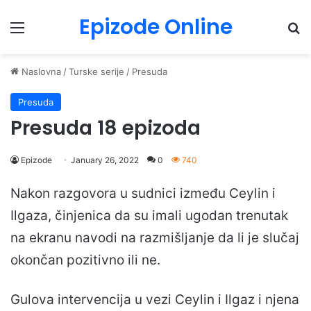
Epizode Online
Menu
Pr
Naslovna
/
Turske serije
/
Presuda
Presuda
Presuda 18 epizoda
Epizode
January 26, 2022
0
740
Nakon razgovora u sudnici između Ceylin i
Ilgaza, činjenica da su imali ugodan trenutak
na ekranu navodi na razmišljanje da li je slučaj
okončan pozitivno ili ne.
Gulova intervencija u vezi Ceylin i Ilgaz i njena