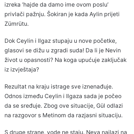
izreka ‘hajde da damo ime ovom poslu’
privlači pažnju. Šokiran je kada Aylin prijeti
Zümrütu.
Dok Ceylin i Ilgaz stupaju u nove početke,
glasovi se dižu u zgradi suda! Da li je Nevin
život u opasnosti? Na koga upućuje zaključak
iz izvještaja?
Rezultat na kraju istrage sve iznenađuje.
Odnos između Ceylin i Ilgaza sada je počeo
da se sređuje. Zbog ove situacije, Gül odlazi
na razgovor s Metinom da razjasni situaciju.
S druge strane, vode ne staju. Neva nailazi na