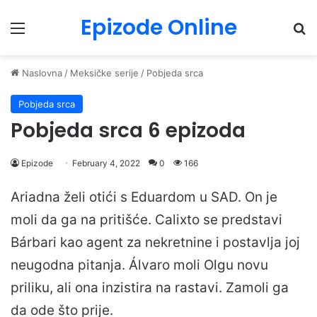
Epizode Online
Menu
Pr
Naslovna
/
Meksičke serije
/
Pobjeda srca
Pobjeda srca
Pobjeda srca 6 epizoda
Epizode
February 4, 2022
0
166
Ariadna želi otići s Eduardom u SAD. On je
moli da ga na pritišće. Calixto se predstavi
Bárbari kao agent za nekretnine i postavlja joj
neugodna pitanja. Álvaro moli Olgu novu
priliku, ali ona inzistira na rastavi. Zamoli ga
da ode što prije.