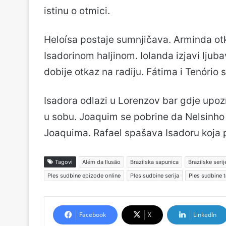
istinu o otmici.
Heloísa postaje sumnjičava. Arminda otk
Isadorinom haljinom. Iolanda izjavi ljuba
dobije otkaz na radiju. Fátima i Tenório 
Isadora odlazi u Lorenzov bar gdje upozn
u sobu. Joaquim se pobrine da Nelsinho i
Joaquima. Rafael spašava Isadoru koja p
Tagovi
Além da Ilusão
Brazilska sapunica
Brazilske serij
Ples sudbine epizode online
Ples sudbine serija
Ples sudbine 
Facebook
X
LinkedIn