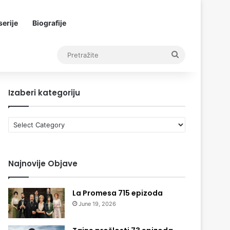
erije
Biografije
Pretražite
Izaberi kategoriju
Izaberi
kategoriju
Najnovije Objave
La Promesa 715 epizoda
June 19, 2026