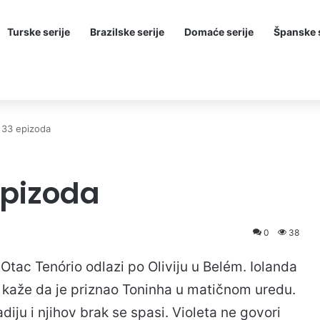
Turske serije
Brazilske serije
Domaće serije
Španske s
 33 epizoda
epizoda
0
38
 Otac Tenório odlazi po Oliviju u Belém. Iolanda
 kaže da je priznao Toninha u matičnom uredu.
adiju i njihov brak se spasi. Violeta ne govori