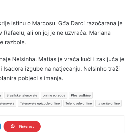
rije istinu o Marcosu. Gđa Darci razočarana je
v Rafaelu, ali on joj je ne uzvraća. Mariana
se razbole.
aje Nelsinha. Matias je vraća kući i zaključa je
 Isadora izgube na natjecanju. Nelsinho traži
lanira pobjeći s imanja.
e
Brazilske telenovele
online epizode
Ples sudbine
telenovela
Telenovele epizode online
Telenovele online
tv serije online
Pinterest