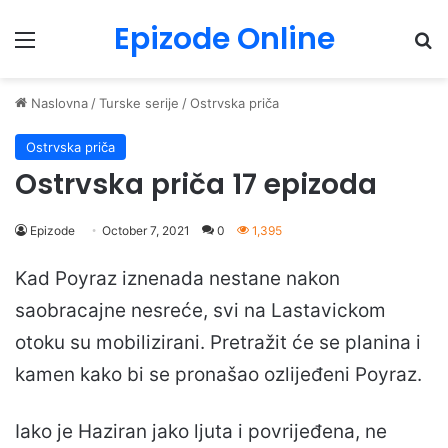
Epizode Online
Menu
Pr
Naslovna
/
Turske serije
/
Ostrvska priča
Ostrvska priča
Ostrvska priča 17 epizoda
Epizode
October 7, 2021
0
1,395
Kad Poyraz iznenada nestane nakon
saobracajne nesreće, svi na Lastavickom
otoku su mobilizirani. Pretražit će se planina i
kamen kako bi se pronašao ozlijeđeni Poyraz.
Iako je Haziran jako ljuta i povrijeđena, ne