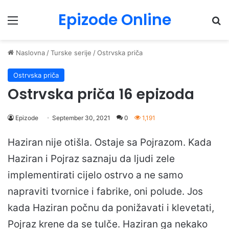
Epizode Online
Menu
Pr
Naslovna
/
Turske serije
/
Ostrvska priča
Ostrvska priča
Ostrvska priča 16 epizoda
Epizode
September 30, 2021
0
1,191
Haziran nije otišla. Ostaje sa Pojrazom. Kada
Haziran i Pojraz saznaju da ljudi zele
implementirati cijelo ostrvo a ne samo
napraviti tvornice i fabrike, oni polude. Jos
kada Haziran počnu da ponižavati i klevetati,
Pojraz krene da se tulče. Haziran ga nekako