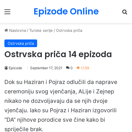
Epizode Online
Menu
Pr
Naslovna
/
Turske serije
/
Ostrvska priča
Ostrvska priča
Ostrvska priča 14 epizoda
Epizode
September 17, 2021
0
1,139
Dok su Haziran i Pojraz odlučili da naprave
ceremoniju svog vjenčanja, ALije i Zejnep
nikako ne dozvoljavaju da se njih dvoje
vjenčaju. Iako su Pojraz i Haziran izgovorili
“DA” njihove porodice sve čine kako bi
spriječile brak.