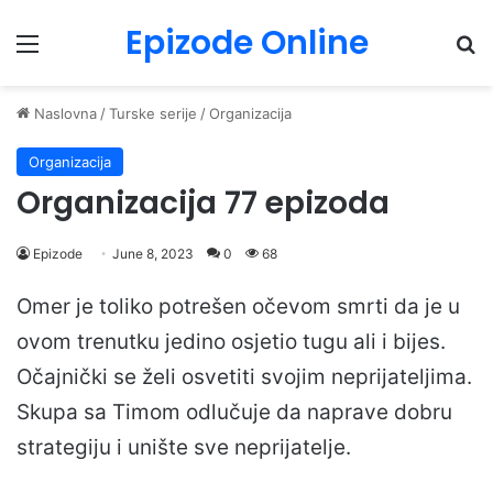
Epizode Online
Menu
Pr
Naslovna
/
Turske serije
/
Organizacija
Organizacija
Organizacija 77 epizoda
Epizode
June 8, 2023
0
68
Omer je toliko potrešen očevom smrti da je u
ovom trenutku jedino osjetio tugu ali i bijes.
Očajnički se želi osvetiti svojim neprijateljima.
Skupa sa Timom odlučuje da naprave dobru
strategiju i unište sve neprijatelje.