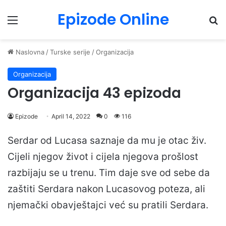
Epizode Online
Menu
Pr
Naslovna
/
Turske serije
/
Organizacija
Organizacija
Organizacija 43 epizoda
Epizode
April 14, 2022
0
116
Serdar od Lucasa saznaje da mu je otac živ.
Cijeli njegov život i cijela njegova prošlost
razbijaju se u trenu. Tim daje sve od sebe da
zaštiti Serdara nakon Lucasovog poteza, ali
njemački obavještajci već su pratili Serdara.