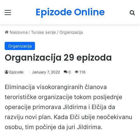
Epizode Online
Menu
Pr
Naslovna
/
Turske serije
/
Organizacija
Organizacija
Organizacija 29 epizoda
Epizode
January 7, 2022
0
116
Eliminacija visokorangiranih članova
terorističke organizacije tokom posljednje
operacije primorava Jildirima i Elčija da
razviju novi plan. Kada Elči ubije neočekivanu
osobu, tim počinje da juri Jildirima.