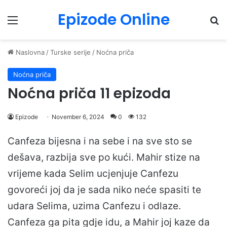
Epizode Online
Menu
Pr
Naslovna
/
Turske serije
/
Noćna priča
Noćna priča
Noćna priča 11 epizoda
Epizode
November 6, 2024
0
132
Canfeza bijesna i na sebe i na sve sto se
dešava, razbija sve po kući. Mahir stize na
vrijeme kada Selim ucjenjuje Canfezu
govoreći joj da je sada niko neće spasiti te
udara Selima, uzima Canfezu i odlaze.
Canfeza ga pita gdje idu, a Mahir joj kaze da