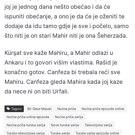
joj je jednog dana nešto obećao i da će
ispuniti obećanje, a ono je da će je oženiti te
dodaje da idu tamo gdje je sve i počelo, samo
što niti je on stari Mahir niti je ona Šeherzada.
Kürşat sve kaže Mahiru, a Mahir odlazi u
Ankaru i to govori višim vlastima. Rašid je
konačno gotov. Canfeza bi trebala reći sve
Mahiru. Canfeza gleda Mahira kada joj kaze
da nece ni on biti Urfali.
Tagovi
Bir Gece Masalı
Noćna priča
Noćna priča epizode online
Noćna priča online epizode
Noćna priča serija
Noćna priča turska serija
Nove turske serije
Televizijska serija
Turska televizijska serija
Turske serije
Turske serije epizode online