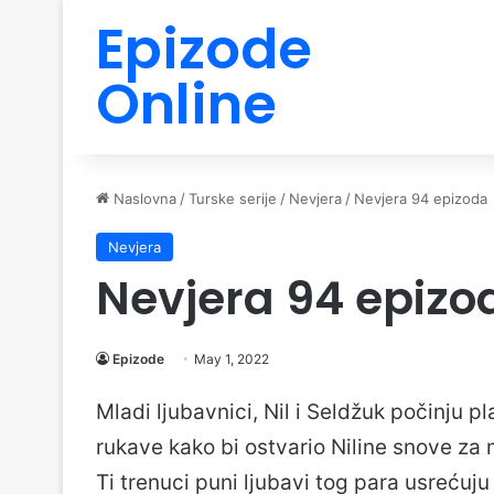
Epizode
Online
Naslovna
/
Turske serije
/
Nevjera
/
Nevjera 94 epizoda
Nevjera
Nevjera 94 epizo
Epizode
May 1, 2022
Mladi ljubavnici, Nil i Seldžuk počinju 
rukave kako bi ostvario Niline snove za 
Ti trenuci puni ljubavi tog para usrećuju