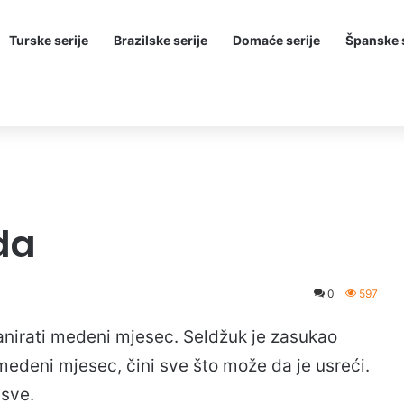
Turske serije
Brazilske serije
Domaće serije
Španske s
da
0
597
planirati medeni mjesec. Seldžuk je zasukao
medeni mjesec, čini sve što može da je usreći.
 sve.