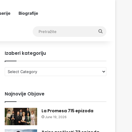
erije
Biografije
Pretražite
Izaberi kategoriju
Izaberi
kategoriju
Najnovije Objave
La Promesa 715 epizoda
June 19, 2026