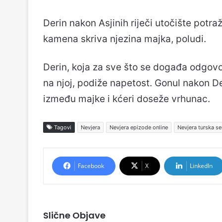
Derin nakon Asjinih riječi utočište potraž
kamena skriva njezina majka, poludi.
Derin, koja za sve što se događa odgovo
na njoj, podiže napetost. Gonul nakon Der
između majke i kćeri doseže vrhunac.
Tagovi
Nevjera
Nevjera epizode online
Nevjera turska ser
Facebook
X
LinkedIn
Slične Objave