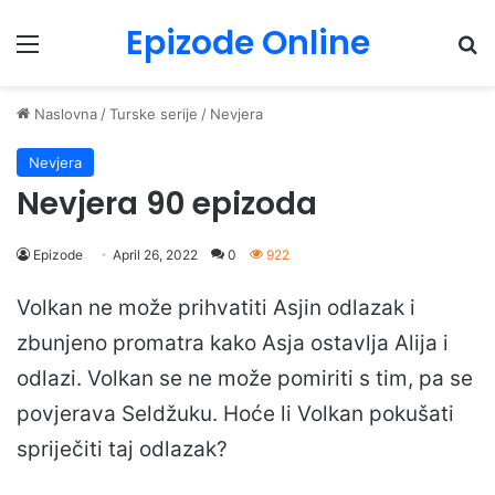
Epizode Online
Menu
Pr
Naslovna
/
Turske serije
/
Nevjera
Nevjera
Nevjera 90 epizoda
Epizode
April 26, 2022
0
922
Volkan ne može prihvatiti Asjin odlazak i
zbunjeno promatra kako Asja ostavlja Alija i
odlazi. Volkan se ne može pomiriti s tim, pa se
povjerava Seldžuku. Hoće li Volkan pokušati
spriječiti taj odlazak?