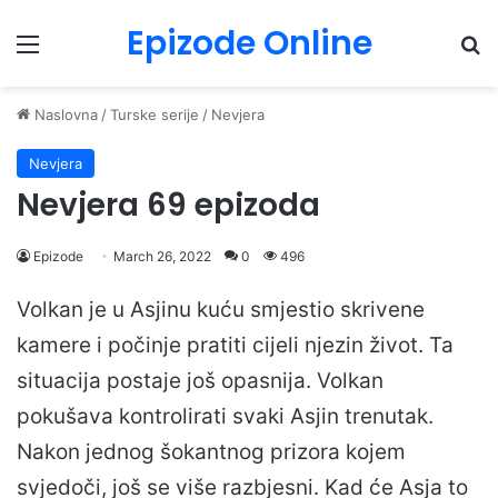
Epizode Online
Menu
Pr
Naslovna
/
Turske serije
/
Nevjera
Nevjera
Nevjera 69 epizoda
Epizode
March 26, 2022
0
496
Volkan je u Asjinu kuću smjestio skrivene
kamere i počinje pratiti cijeli njezin život. Ta
situacija postaje još opasnija. Volkan
pokušava kontrolirati svaki Asjin trenutak.
Nakon jednog šokantnog prizora kojem
svjedoči, još se više razbjesni. Kad će Asja to