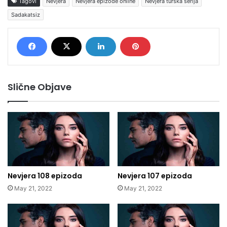
Tagovi
Nevjera
Nevjera epizode online
Nevjera turska serija
Sadakatsiz
Slične Objave
Nevjera 108 epizoda
Nevjera 107 epizoda
May 21, 2022
May 21, 2022