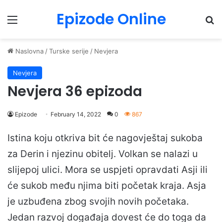
Epizode Online
Menu
Pr
Naslovna
/
Turske serije
/
Nevjera
Nevjera
Nevjera 36 epizoda
Epizode
February 14, 2022
0
867
Istina koju otkriva bit će nagovještaj sukoba
za Derin i njezinu obitelj. Volkan se nalazi u
slijepoj ulici. Mora se uspjeti opravdati Asji ili
će sukob među njima biti početak kraja. Asja
je uzbuđena zbog svojih novih početaka.
Jedan razvoj događaja dovest će do toga da