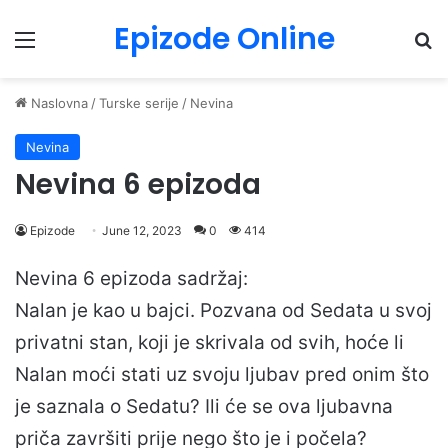
Epizode Online
Menu
Pr
Naslovna
/
Turske serije
/
Nevina
Nevina
Nevina 6 epizoda
Epizode
June 12, 2023
0
414
Nevina 6 epizoda sadržaj:
Nalan je kao u bajci. Pozvana od Sedata u svoj
privatni stan, koji je skrivala od svih, hoće li
Nalan moći stati uz svoju ljubav pred onim što
je saznala o Sedatu? Ili će se ova ljubavna
priča završiti prije nego što je i počela?