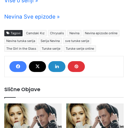
Više o seriji »
Nevina Sve epizode »
Tagovi
Camdaki Kız
Chrysalis
Nevina
Nevina epizode online
Nevina turska serija
Serija Nevina
sve turske serije
The Girl in the Glass
Turske serije
Turske serije online
Slične Objave