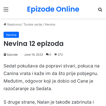
Epizode Online
Menu
Pr
Naslovna
/
Turske serije
/
Nevina
Nevina
Nevina 12 epizoda
Epizode
June 16, 2023
0
272
Sedat pokušava da popravi stvari, pokuca na
Canina vrata i kaže im da što prije pobjegnu.
Međutim, odgovor koji je dobio od Cane je
razočaranje za Sedata.
S druge strane, Nalan je takođe zabrinuta i