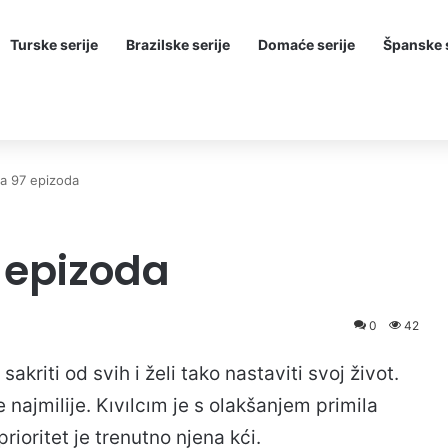
Turske serije
Brazilske serije
Domaće serije
Španske s
ta 97 epizoda
7 epizoda
0
42
akriti od svih i želi tako nastaviti svoj život.
najmilije. Kıvılcım je s olakšanjem primila
prioritet je trenutno njena kći.