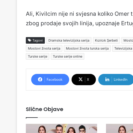
Ali, Kivilcim nije ni svjesna koliko Omer
zbog prodaje svojih linija, upoznaje Er
Tagovi
Dramska televizijska serija
Kızılcık Şerbeti
Mosto
Mostovi života serija
Mostovi života turska serija
Televizijska 
Turske serije
Turske serije online
Facebook
X
LinkedIn
Slične Objave