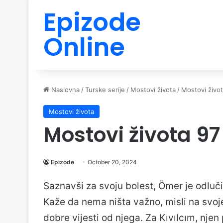
Epizode
Online
Naslovna
/
Turske serije
/
Mostovi života
/
Mostovi živo
Mostovi života
Mostovi života 9
Epizode
October 20, 2024
Saznavši za svoju bolest, Ömer je odluči s
Kaže da nema ništa važno, misli na svoje 
dobre vijesti od njega. Za Kıvılcım, njen 