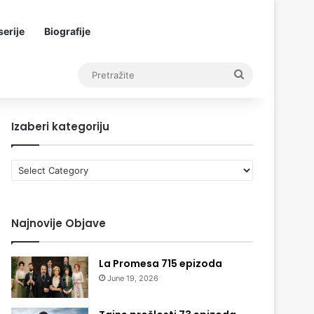
erije
Biografije
Pretražite
Izaberi kategoriju
Izaberi
kategoriju
Najnovije Objave
La Promesa 715 epizoda
June 19, 2026