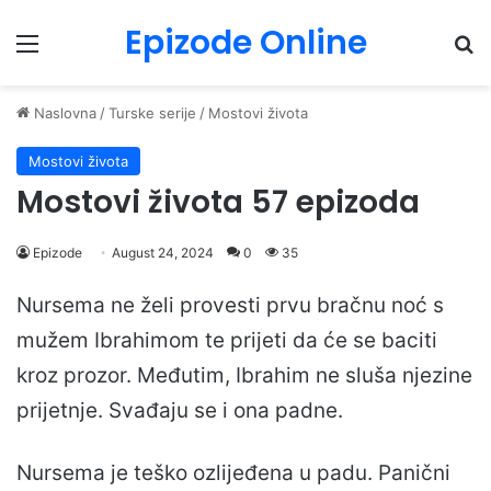
Epizode Online
Menu
Pr
Naslovna
/
Turske serije
/
Mostovi života
Mostovi života
Mostovi života 57 epizoda
Epizode
August 24, 2024
0
35
Nursema ne želi provesti prvu bračnu noć s
mužem Ibrahimom te prijeti da će se baciti
kroz prozor. Međutim, Ibrahim ne sluša njezine
prijetnje. Svađaju se i ona padne.
Nursema je teško ozlijeđena u padu. Panični