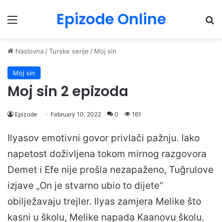
Epizode Online
Menu
Pr
Naslovna
/
Turske serije
/
Moj sin
Moj sin
Moj sin 2 epizoda
Epizode
February 10, 2022
0
161
Ilyasov emotivni govor privlači pažnju. Iako
napetost doživljena tokom mirnog razgovora
Demet i Efe nije prošla nezapaženo, Tuğrulove
izjave „On je stvarno ubio to dijete“
obilježavaju trejler. Ilyas zamjera Melike što
kasni u školu, Melike napada Kaanovu školu.