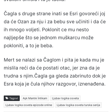
Čagla s druge strane inati se Esri govoreći joj
da će Ozan za nju i za bebu sve učiniti i da će
ih mnogo voljeti. Poklonit ce mu nesto
najljepše što se jednom muškarcu može
pokloniti, a to je beba.
Mert se nalazi sa Čaglom i pita je kada mu je
mislila reći da će postati otac, jer zna da je
trudna s njim.Čagla ga gleda zabrinuto dok je
Esra koja je čula njihov razgovor, iznenađena.
Tagovi
Aşk Mantık İntikam
Ljubav logika osveta
Ljubav logika osveta epizode online
Ljubav logika osveta turska serija