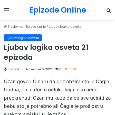
Epizode Online
Menu
Pr
Naslovna
/
Turske serije
/
Ljubav logika osveta
Ljubav logika osveta
Ljubav logika osveta 21
epizoda
Epizode
November 6, 2021
0
1,378
Ozan govori Činaru da bez obzira sto je Čagla
trudna, on je donio odluku koju niko nece
preokrenuti. Ozan mu kaze da ce sve uciniti za
bebu sto je potrebno ali Čagla je prošlost u
svakom smislu i tu je tačka.