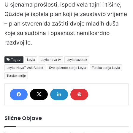
U sjenama prošlosti, ispod vela tajni i tišine,
Güzide je isplela plan koji je zaustavio vrijeme
– plan stvoren da zaštiti dvoje mladih duša
koje su sudbina i opasnost nemilosrdno
razdvojile.
Tagovi
Leyla
Leyla nova tv
Leyla sazetak
Leyla: HayaT Aşk Adalet
Sve epizode serije Leyla
Turska serija Leyla
Turske serije
Slične Objave