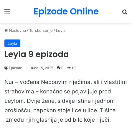
Epizode Online
Menu
Pr
Naslovna
/
Turske serije
/
Leyla
Leyla
Leyla 9 epizoda
Epizode
June 15, 2025
0
19
Nur – vođena Necoovim riječima, ali i vlastitim
strahovima – konačno se pojavljuje pred
Leylom. Dvije žene, s dvije istine i jednom
prošlošću, napokon stoje lice u lice. Tišina
između njih glasnija je od bilo koje riječi.