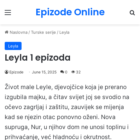
Epizode Online
Menu
Pr
Naslovna
/
Turske serije
/
Leyla
Leyla
Leyla 1 epizoda
Epizode
June 15, 2025
0
32
Život male Leyle, djevojčice koja je prerano
izgubila majku, a čitav svijet joj se svodio na
očevo zagrljaj i zaštitu, zauvijek se mijenja
kad se njezin otac ponovno oženi. Nova
supruga, Nur, u njihov dom ne unosi toplinu i
prihvaćanje, već hladnoću i okrutnost.