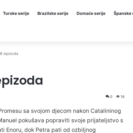
Turske serije
Brazilske serije
Domaće serije
Španske s
8 epizoda
epizoda
0
16
 Promesu sa svojom djecom nakon Catalininog
Manuel pokušava popraviti svoje prijateljstvo s
i ​​Enoru, dok Petra pati od ozbiljnog