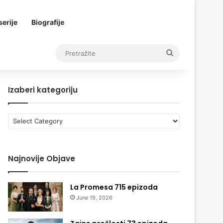
erije
Biografije
Pretražite
Izaberi kategoriju
Izaberi
kategoriju
Najnovije Objave
La Promesa 715 epizoda
June 19, 2026