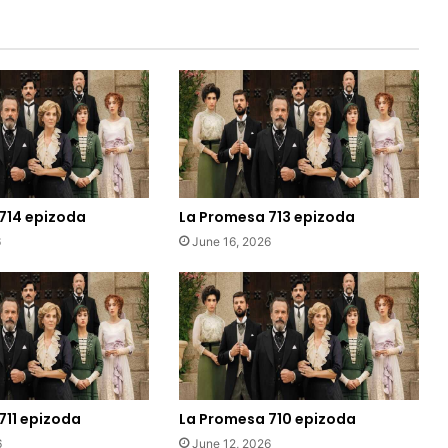
714 epizoda
La Promesa 713 epizoda
6
June 16, 2026
711 epizoda
La Promesa 710 epizoda
6
June 12, 2026