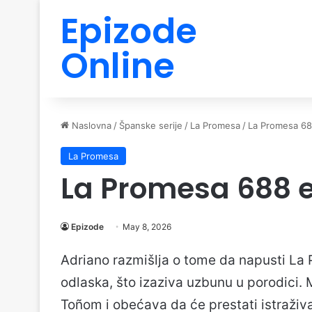
Epizode
Online
Naslovna
/
Španske serije
/
La Promesa
/
La Promesa 68
La Promesa
La Promesa 688 
Epizode
May 8, 2026
Adriano razmišlja o tome da napusti La
odlaska, što izaziva uzbunu u porodici. 
Toñom i obećava da će prestati istraživat