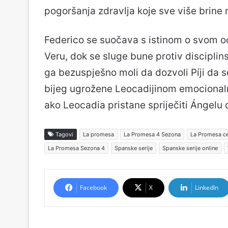
pogoršanja zdravlja koje sve više brine 
Federico se suočava s istinom o svom oc
Veru, dok se sluge bune protiv disciplin
ga bezuspješno moli da dozvoli Píji da s
bijeg ugrožene Leocadijinom emocional
ako Leocadia pristane spriječiti Ángelu
Tagovi
La promesa
La Promesa 4 Sezona
La Promesa ce
La Promesa Sezona 4
Spanske serije
Spanske serije online
Facebook
X
LinkedIn