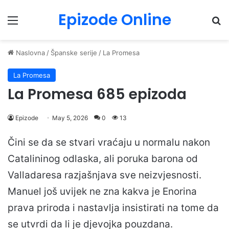
Epizode Online
Menu
Pr
Naslovna
/
Španske serije
/
La Promesa
La Promesa
La Promesa 685 epizoda
Epizode
May 5, 2026
0
13
Čini se da se stvari vraćaju u normalu nakon
Catalininog odlaska, ali poruka barona od
Valladaresa razjašnjava sve neizvjesnosti.
Manuel još uvijek ne zna kakva je Enorina
prava priroda i nastavlja insistirati na tome da
se utvrdi da li je djevojka pouzdana.