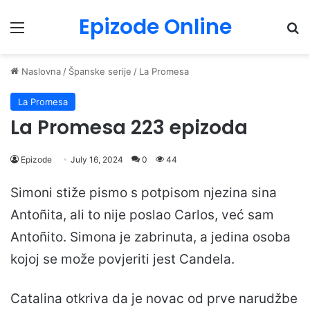
Epizode Online
Menu
Pr
Naslovna
/
Španske serije
/
La Promesa
La Promesa
La Promesa 223 epizoda
Epizode
July 16, 2024
0
44
Simoni stiže pismo s potpisom njezina sina
Antoñita, ali to nije poslao Carlos, već sam
Antoñito. Simona je zabrinuta, a jedina osoba
kojoj se može povjeriti jest Candela.
Catalina otkriva da je novac od prve narudžbe