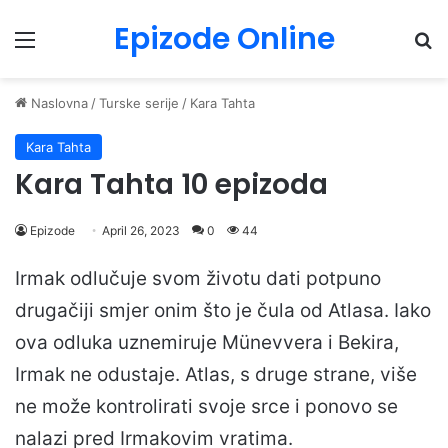
Epizode Online
Menu
Pr
Naslovna
/
Turske serije
/
Kara Tahta
Kara Tahta
Kara Tahta 10 epizoda
Epizode
April 26, 2023
0
44
Irmak odlučuje svom životu dati potpuno
drugačiji smjer onim što je čula od Atlasa. Iako
ova odluka uznemiruje Münevvera i Bekira,
Irmak ne odustaje. Atlas, s druge strane, više
ne može kontrolirati svoje srce i ponovo se
nalazi pred Irmakovim vratima.