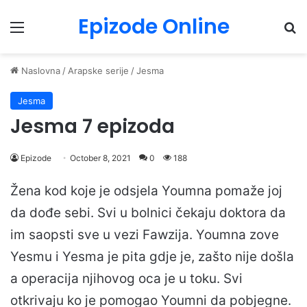
Epizode Online
Menu
Pr
Naslovna
/
Arapske serije
/
Jesma
Jesma
Jesma 7 epizoda
Epizode
October 8, 2021
0
188
Žena kod koje je odsjela Youmna pomaže joj
da dođe sebi. Svi u bolnici čekaju doktora da
im saopsti sve u vezi Fawzija. Youmna zove
Yesmu i Yesma je pita gdje je, zašto nije došla
a operacija njihovog oca je u toku. Svi
otkrivaju ko je pomogao Youmni da pobjegne.