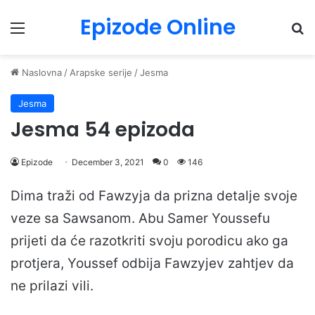
Epizode Online
Menu
Pr
Naslovna
/
Arapske serije
/
Jesma
Jesma
Jesma 54 epizoda
Epizode
December 3, 2021
0
146
Dima traži od Fawzyja da prizna detalje svoje
veze sa Sawsanom. Abu Samer Youssefu
prijeti da će razotkriti svoju porodicu ako ga
protjera, Youssef odbija Fawzyjev zahtjev da
ne prilazi vili.