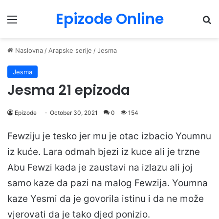
Epizode Online
Menu
Pr
Naslovna
/
Arapske serije
/
Jesma
Jesma
Jesma 21 epizoda
Epizode
October 30, 2021
0
154
Fewziju je tesko jer mu je otac izbacio Youmnu
iz kuće. Lara odmah bjezi iz kuce ali je trzne
Abu Fewzi kada je zaustavi na izlazu ali joj
samo kaze da pazi na malog Fewzija. Youmna
kaze Yesmi da je govorila istinu i da ne može
vjerovati da je tako djed ponizio.