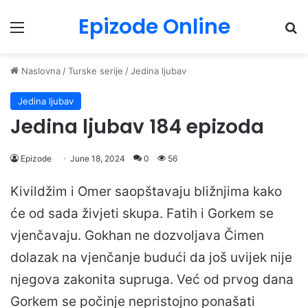
Epizode Online
Menu
Pr
Naslovna
/
Turske serije
/
Jedina ljubav
Jedina ljubav
Jedina ljubav 184 epizoda
Epizode
June 18, 2024
0
56
Kivildžim i Omer saopštavaju bližnjima kako
će od sada živjeti skupa. Fatih i Gorkem se
vjenčavaju. Gokhan ne dozvoljava Čimen
dolazak na vjenčanje budući da još uvijek nije
njegova zakonita supruga. Već od prvog dana
Gorkem se počinje nepristojno ponašati