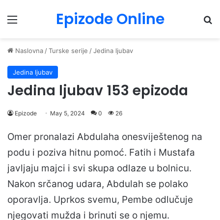
Epizode Online
Menu
Pr
Naslovna
/
Turske serije
/
Jedina ljubav
Jedina ljubav
Jedina ljubav 153 epizoda
Epizode
May 5, 2024
0
26
Omer pronalazi Abdulaha onesviještenog na
podu i poziva hitnu pomoć. Fatih i Mustafa
javljaju majci i svi skupa odlaze u bolnicu.
Nakon srčanog udara, Abdulah se polako
oporavlja. Uprkos svemu, Pembe odlučuje
njegovati mužda i brinuti se o njemu.