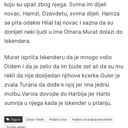
koju su upali zbog njega. Svima im dijeli
novac. Hamzi, Dzevdetu, svima dijeli. Hamza
se pita odakle Hilal taj novac i sazna da su
donijeli neki ljudi u ime Omera.Murat dolazi do
Iskendera.
Murat ispriča Iskenderu da je mnogo volio
Didem i da je zelio da im bude zet ali da su mu
rekli da nije dosljedan njihove kcerke.Guler je
zvala Turana da dođe k njoj jer ima jednu
molbu.Varola dovode do Harbija jer Harbi
sumnja u njega kada je Iskender u pitanju.
Tagovi
Cesur Yürek
Hrabro srce
Hrabro srce epizode online
Turske serije