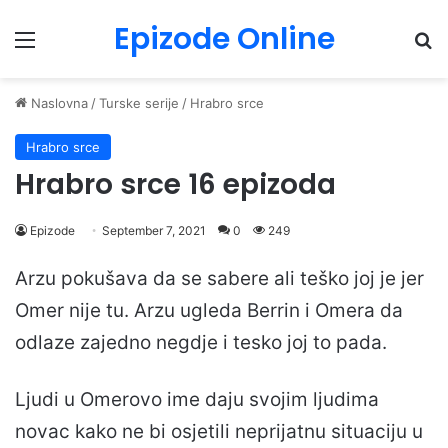
Epizode Online
Menu
Pr
Naslovna
/
Turske serije
/
Hrabro srce
Hrabro srce
Hrabro srce 16 epizoda
Epizode
September 7, 2021
0
249
Arzu pokušava da se sabere ali teško joj je jer
Omer nije tu. Arzu ugleda Berrin i Omera da
odlaze zajedno negdje i tesko joj to pada.
Ljudi u Omerovo ime daju svojim ljudima
novac kako ne bi osjetili neprijatnu situaciju u