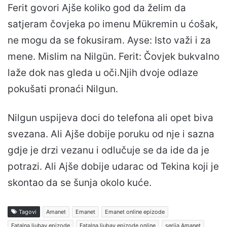
Ferit govori Ajše koliko god da želim da
satjeram čovjeka po imenu Mükremin u ćošak,
ne mogu da se fokusiram. Ayse: Isto važi i za
mene. Mislim na Nilgün. Ferit: Čovjek bukvalno
laže dok nas gleda u oči.Njih dvoje odlaze
pokušati pronaći Nilgun.
Nilgun uspijeva doci do telefona ali opet biva
svezana. Ali Ajše dobije poruku od nje i sazna
gdje je drzi vezanu i odlučuje se da ide da je
potrazi. Ali Ajše dobije udarac od Tekina koji je
skontao da se šunja okolo kuće.
Tagovi
Amanet
Emanet
Emanet online epizode
Fatalna ljubav epizode
Fatalna ljubav epizode online
serija Amanet