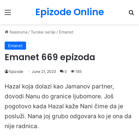
Epizode Online
Menu
Pr
Naslovna
/
Turske serije
/
Emanet
Emanet
Emanet 669 epizoda
Epizode
June 21, 2023
0
165
Hazal koja dolazi kao Jamanov partner,
dovodi Nanu do granice ljubomore. Još
pogotovo kada Hazal kaže Nani čime da je
posluži. Nana joj grubo odgovara ko je ona da
nije radnica.