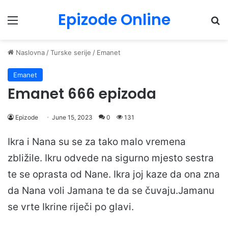
Epizode Online
Menu
Pr
Naslovna
/
Turske serije
/
Emanet
Emanet
Emanet 666 epizoda
Epizode
June 15, 2023
0
131
Ikra i Nana su se za tako malo vremena
zbližile. Ikru odvede na sigurno mjesto sestra
te se oprasta od Nane. Ikra joj kaze da ona zna
da Nana voli Jamana te da se čuvaju.Jamanu
se vrte Ikrine riječi po glavi.