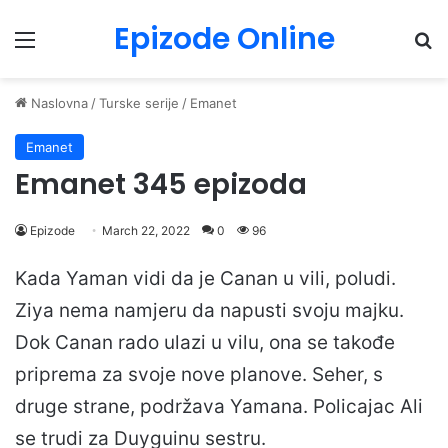
Epizode Online
Menu
Pr
Naslovna
/
Turske serije
/
Emanet
Emanet
Emanet 345 epizoda
Epizode
March 22, 2022
0
96
Kada Yaman vidi da je Canan u vili, poludi.
Ziya nema namjeru da napusti svoju majku.
Dok Canan rado ulazi u vilu, ona se takođe
priprema za svoje nove planove. Seher, s
druge strane, podržava Yamana. Policajac Ali
se trudi za Duyguinu sestru.