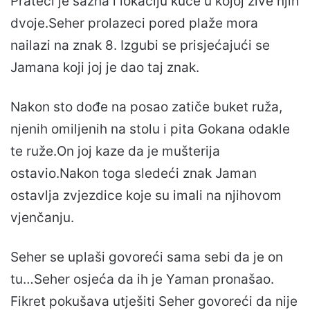
Prateći je sazna i lokaciju kuće u kojoj žive njih
dvoje.Seher prolazeci pored plaže mora
nailazi na znak 8. Izgubi se prisjećajući se
Jamana koji joj je dao taj znak.
Nakon sto dođe na posao zatiče buket ruža,
njenih omiljenih na stolu i pita Gokana odakle
te ruže.On joj kaze da je mušterija
ostavio.Nakon toga sledeći znak Jaman
ostavlja zvjezdice koje su imali na njihovom
vjenčanju.
Seher se uplaši govoreći sama sebi da je on
tu…Seher osjeća da ih je Yaman pronašao.
Fikret pokušava utješiti Seher govoreći da nije