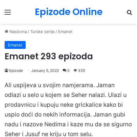
Epizode Online
Menu
Pr
Naslovna
/
Turske serije
/
Emanet
Emanet
Emanet 293 epizoda
Epizode
January 5, 2022
0
330
Ali uspijeva u svojim namjerama. Jaman
odlazi u selo u kojem se Seher nalazi. Ulazi u
prodavnicu i kupuju neke grickalice kako bi
uspio doći do nekih informacija. Jaman gubi
nadu i nazove Nedima i kaze mu da se sigurno
Seher i Jusuf ne kriju u tom selu.