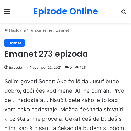
Epizode Online
Menu
Pr
Naslovna
/
Turske serije
/
Emanet
Emanet
Emanet 273 epizoda
Epizode
November 22, 2021
0
126
Selim govori Seher: Ako želiš da Jusuf bude
dobro, doći ćeš kod mene. Ali ne odmah. Prvo
će ti nedostajati. Naučit ćete kako je to kad
vam neko nedostaje. Možda ćeš tada shvatiti
kroz šta si me provela. Čekat ćeš da budeš s
njim, kao što sam ja čekao da budem s tobom.