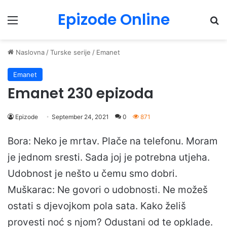
Epizode Online
Menu
Pr
Naslovna
/
Turske serije
/
Emanet
Emanet
Emanet 230 epizoda
Epizode
September 24, 2021
0
871
Bora: Neko je mrtav. Plače na telefonu. Moram
je jednom sresti. Sada joj je potrebna utjeha.
Udobnost je nešto u čemu smo dobri.
Muškarac: Ne govori o udobnosti. Ne možeš
ostati s djevojkom pola sata. Kako želiš
provesti noć s njom? Odustani od te opklade.