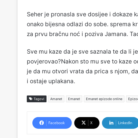
Seher je pronasla sve dosijee i dokaze k
onako bijesna odlazi do sobe. sprema k
za prvu bračnu noć i poziva Jamana. Tad
Sve mu kaze da je sve saznala te da li j
povjerovao?Nakon sto mu sve to kaze od
je da mu otvori vrata da prica s njom, d
i ostaje uplakana.
Tagovi
Amanet
Emanet
Emanet epizode online
Epizo
Facebook
X
LinkedIn