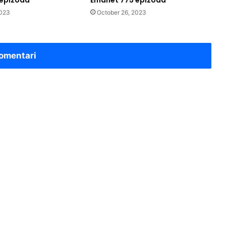
 epizoda
Emanet 775 epizoda
2023
October 26, 2023
omentari