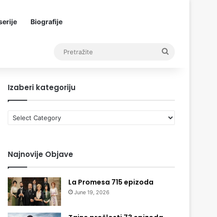
erije
Biografije
Pretražite
Izaberi kategoriju
Izaberi
kategoriju
Najnovije Objave
La Promesa 715 epizoda
June 19, 2026