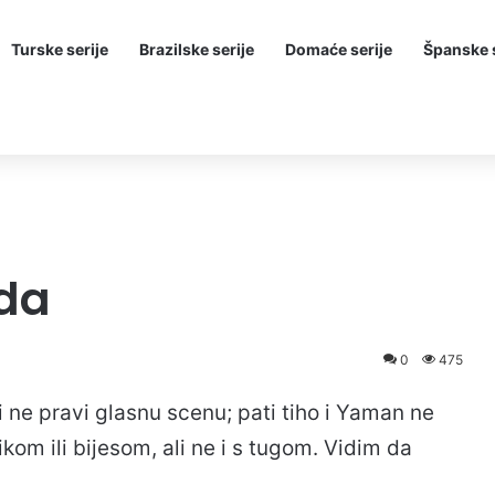
Turske serije
Brazilske serije
Domaće serije
Španske s
oda
0
475
i ne pravi glasnu scenu; pati tiho i Yaman ne
ikom ili bijesom, ali ne i s tugom. Vidim da