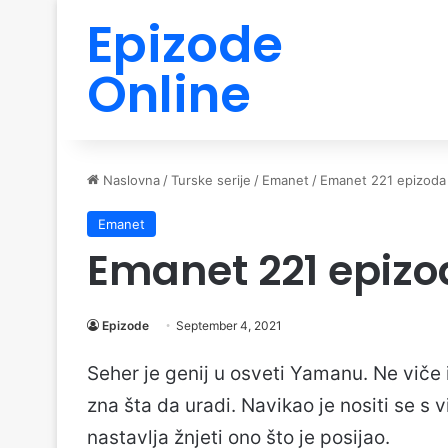
Epizode
Online
Naslovna
/
Turske serije
/
Emanet
/
Emanet 221 epizoda
Emanet
Emanet 221 epiz
Epizode
September 4, 2021
Seher je genij u osveti Yamanu. Ne viče 
zna šta da uradi. Navikao je nositi se s v
nastavlja žnjeti ono što je posijao.