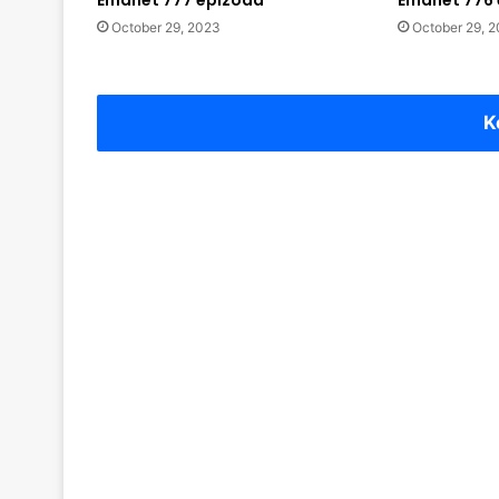
Emanet 777 epizoda
Emanet 776
October 29, 2023
October 29, 
K