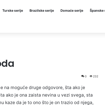
Turske serije
Brazilske serije
Domaće serije
Španske s
oda
0
232
će na moguće druge odgovore, šta ako je
ta ako je ona zaista nevina u vezi svega, sta
u kaze da je to ono što je on trazio od njega,