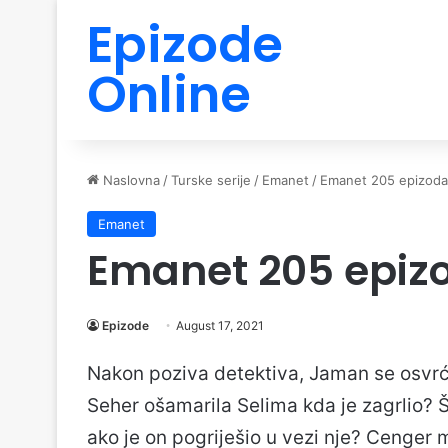
Epizode
Online
Naslovna
/
Turske serije
/
Emanet
/
Emanet 205 epizoda
Emanet
Emanet 205 epiz
Epizode
August 17, 2021
Nakon poziva detektiva, Jaman se osvr
Seher ošamarila Selima kda je zagrlio? Š
ako je on pogriješio u vezi nje? Cenger m