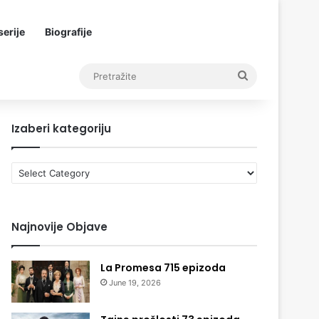
erije
Biografije
Pretražite
Izaberi kategoriju
Izaberi
kategoriju
Najnovije Objave
La Promesa 715 epizoda
June 19, 2026