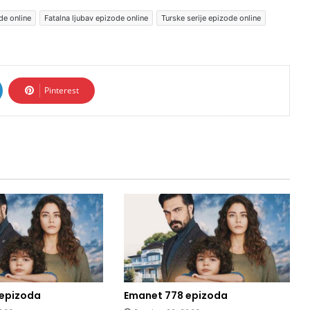
de online
Fatalna ljubav epizode online
Turske serije epizode online
Pinterest
 epizoda
Emanet 778 epizoda