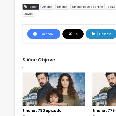
Tagovi
Amanet
Emanet
Emanet epizode online
Epizo
Zavjet
Facebook
X
LinkedIn
Slične Objave
Emanet 780 epizoda
Emanet 779