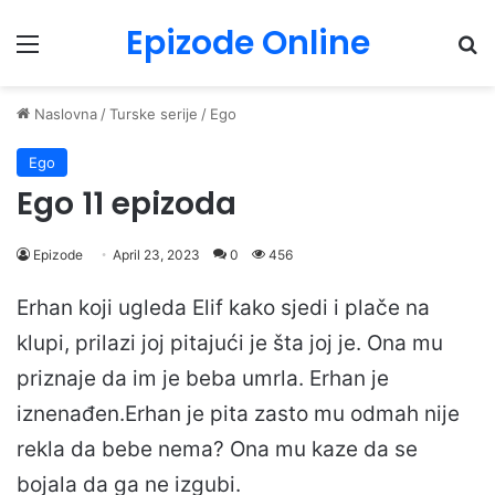
Epizode Online
Menu
Pr
Naslovna
/
Turske serije
/
Ego
Ego
Ego 11 epizoda
Epizode
April 23, 2023
0
456
Erhan koji ugleda Elif kako sjedi i plače na
klupi, prilazi joj pitajući je šta joj je. Ona mu
priznaje da im je beba umrla. Erhan je
iznenađen.Erhan je pita zasto mu odmah nije
rekla da bebe nema? Ona mu kaze da se
bojala da ga ne izgubi.