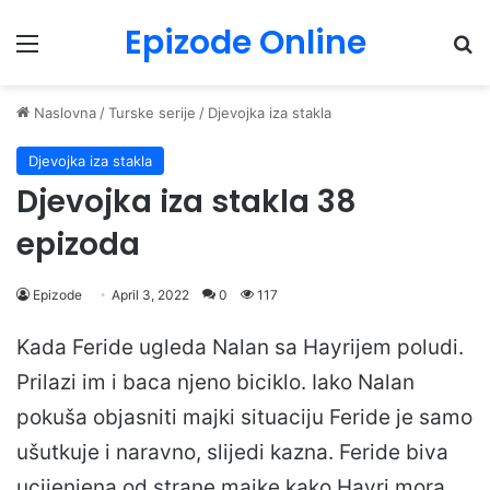
Epizode Online
Menu
Pr
Naslovna
/
Turske serije
/
Djevojka iza stakla
Djevojka iza stakla
Djevojka iza stakla 38
epizoda
Epizode
April 3, 2022
0
117
Kada Feride ugleda Nalan sa Hayrijem poludi.
Prilazi im i baca njeno biciklo. Iako Nalan
pokuša objasniti majki situaciju Feride je samo
ušutkuje i naravno, slijedi kazna. Feride biva
ucijenjena od strane majke kako Hayri mora