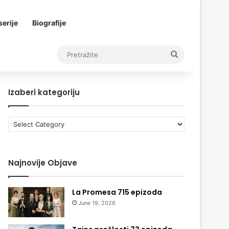
erije
Biografije
Pretražite
Izaberi kategoriju
Izaberi
kategoriju
Najnovije Objave
La Promesa 715 epizoda
June 19, 2026