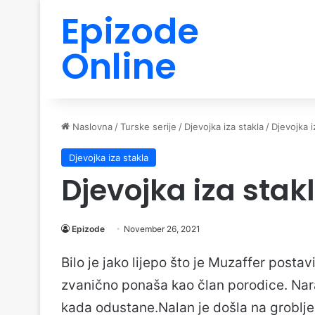
Epizode
Online
Naslovna
/
Turske serije
/
Djevojka iza stakla
/
Djevojka i
Djevojka iza stakla
Djevojka iza stak
Epizode
November 26, 2021
Bilo je jako lijepo što je Muzaffer posta
zvanično ponaša kao član porodice. Nara
kada odustane.Nalan je došla na groblje