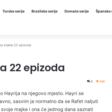
Turske serije
Brazilske serije
Domaće serije
Španske s
za stakla 22 epizoda
la 22 epizoda
0
698
vio Hayrija na njegovo mjesto. Hayri se
vno, sasvim je normalno da se Rafet naljuti
 svoje majke i ona će jednog dana saznati