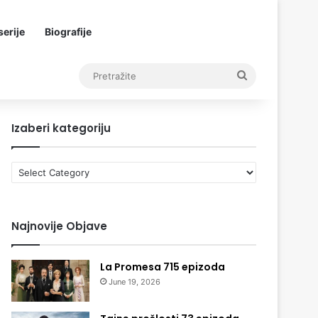
erije
Biografije
Pretražite
Izaberi kategoriju
Izaberi
kategoriju
Najnovije Objave
La Promesa 715 epizoda
June 19, 2026