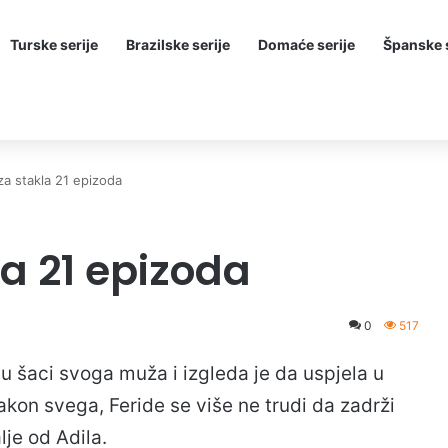
Turske serije
Brazilske serije
Domaće serije
Španske s
za stakla 21 epizoda
la 21 epizoda
0
517
 u šaci svoga muža i izgleda je da uspjela u
akon svega, Feride se više ne trudi da zadrži
lje od Adila.