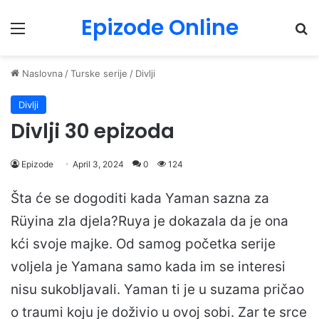
Epizode Online
Menu
Pr
Naslovna
/
Turske serije
/
Divlji
Divlji
Divlji 30 epizoda
Epizode
April 3, 2024
0
124
Šta će se dogoditi kada Yaman sazna za
Rüyina zla djela?Ruya je dokazala da je ona
kći svoje majke. Od samog početka serije
voljela je Yamana samo kada im se interesi
nisu sukobljavali. Yaman ti je u suzama pričao
o traumi koju je doživio u ovoj sobi. Zar te srce