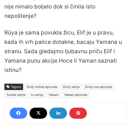
nije nimalo boljelo dok si činila isto
nepoštenje?
Rüya je sama povukla žicu, Elif je u pravu,
kada ih vrh palice dotakne, bacaju Yamana u
stranu. Sada gledajmo ljubavnu priču Elif i
Yamana punu akcije.Hoce li Yaman saznati
istinu?
Tagovi
Divlji online epizode
Divlji serija
Divlji sve epizode
Turske serije
tv serije
Yabani
Yabani epizode