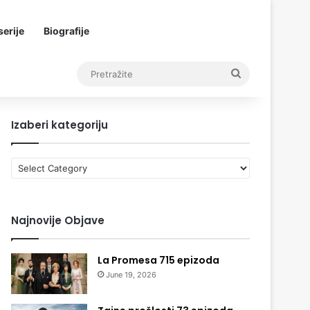
erije
Biografije
Pretražite
Izaberi kategoriju
Izaberi
kategoriju
Najnovije Objave
La Promesa 715 epizoda
June 19, 2026