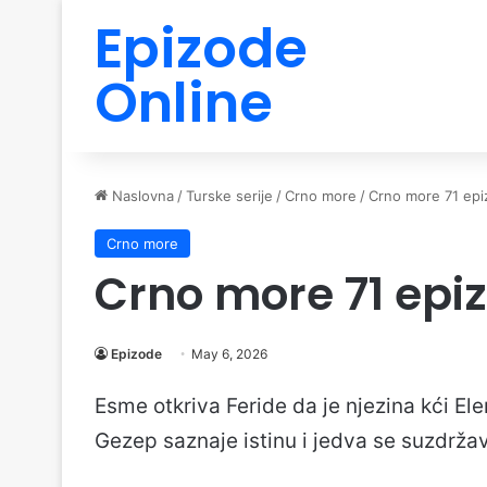
Epizode
Online
Naslovna
/
Turske serije
/
Crno more
/
Crno more 71 epi
Crno more
Crno more 71 epi
Epizode
May 6, 2026
Esme otkriva Feride da je njezina kći Ele
Gezep saznaje istinu i jedva se suzdrža