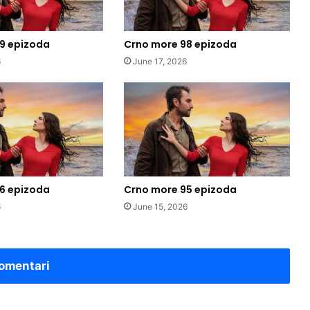
9 epizoda
Crno more 98 epizoda
6
June 17, 2026
6 epizoda
Crno more 95 epizoda
6
June 15, 2026
omentari