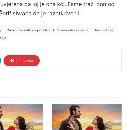
uvjerena da joj je ona kći. Esme traži pomoć
. Šerif shvaća da je razotkriven i…
j
Crno more sadržaj epizoda
Crno more turska serija
Deep in Love
erije
Pinterest