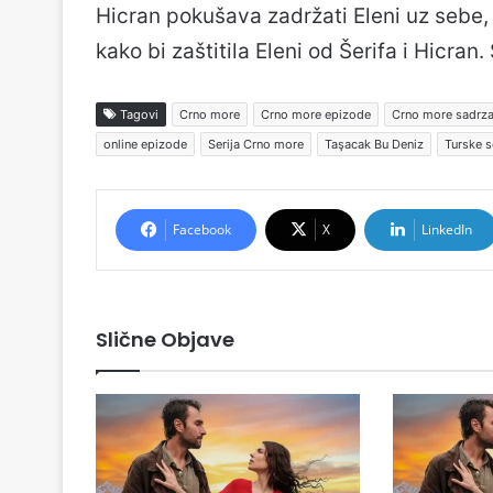
Hicran pokušava zadržati Eleni uz sebe, 
kako bi zaštitila Eleni od Šerifa i Hicran
Tagovi
Crno more
Crno more epizode
Crno more sadrza
online epizode
Serija Crno more
Taşacak Bu Deniz
Turske s
Facebook
X
LinkedIn
Slične Objave