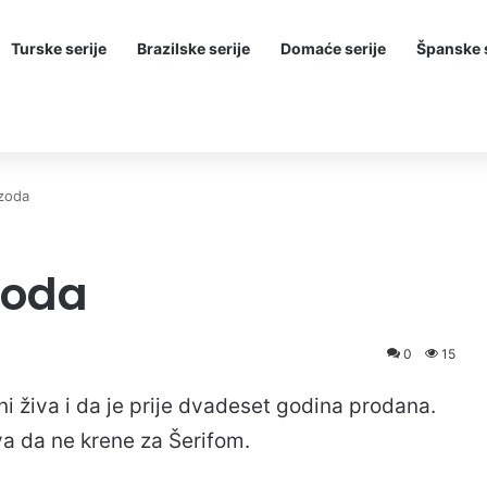
Turske serije
Brazilske serije
Domaće serije
Španske s
zoda
zoda
0
15
ni živa i da je prije dvadeset godina prodana.
va da ne krene za Šerifom.