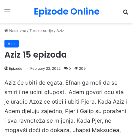
Epizode Online
Menu
Pr
Naslovna
/
Turske serije
/
Aziz
Aziz
Aziz 15 epizoda
Epizode
February 22, 2022
0
209
Aziz će ubiti delegata. Efnan ga moli da se
smiri i ne ucini glupost.-Adem govori ocu sta
je uradio Azoz ce otici i ubiti Pjera. Kada Aziz i
Adem djeluju zajedno, Pjer i Galip su poraženi
i sva ravnoteža se mijenja. Kada Pjer, ne
mogavši ​​doći do dokaza, uhapsi Maksudea,