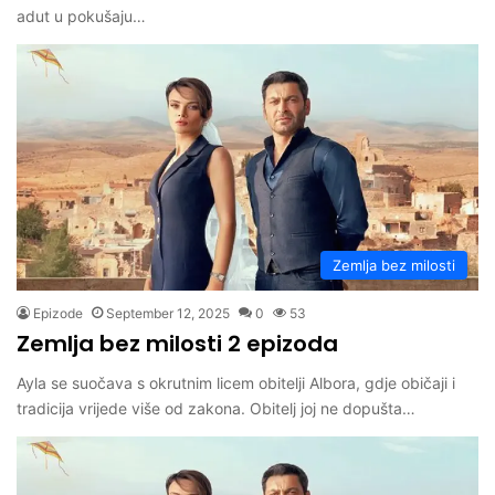
adut u pokušaju…
Zemlja bez milosti
Epizode
September 12, 2025
0
53
Zemlja bez milosti 2 epizoda
Ayla se suočava s okrutnim licem obitelji Albora, gdje običaji i
tradicija vrijede više od zakona. Obitelj joj ne dopušta…