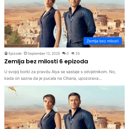
Zemlja bez milosti
Epizode
September 12, 2025
0
35
Zemlja bez milosti 6 epizoda
U svojoj borbi za pravdu Alya se sastaje s odvjetnikom. No,
kada on sazna da je pucala na Cihana, upozorava…