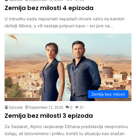
Zemlja bez milosti 4 epizoda
U trenutku kada nepoznati napadači otvore vatru na kamion
obitelji Albora, u vili nastaje potpuni kaos – svi jure na…
Zemlja bez milosti
Epizode
September 12, 2025
0
31
Zemlja bez milosti 3 epizoda
Za Sadakat, Alyino ranjavanje Džhana predstavlja neoprostivu
izdaju, ali istovremeno i priliku: koristi tu situaciju kao snažan