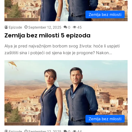
Zemlja bez milosti
Epizode
September 12, 2025
0
45
Zemlja bez milosti 5 epizoda
Alya je pred najvažnijom borbom svog života: hoće li uspjeti
zaštititi sina i pobjeći od sjena koje je progone? Nakon…
Zemlja bez milosti
Epizode
September 12, 2025
0
44