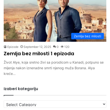
Zemlja bez milosti
Epizode
September 12, 2025
0
120
Zemlja bez milosti 1 epizoda
Život Alye, koja sretno živi sa porodicom u Kanadi, potpuno se
mijenja nakon iznenadne smrti njenog muža Borana. Alya
kreće…
Izaberi kategoriju
Izaberi
kategoriju