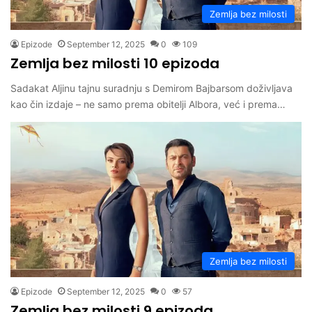
Zemlja bez milosti
Epizode
September 12, 2025
0
109
Zemlja bez milosti 10 epizoda
Sadakat Aljinu tajnu suradnju s Demirom Bajbarsom doživljava
kao čin izdaje – ne samo prema obitelji Albora, već i prema…
Zemlja bez milosti
Epizode
September 12, 2025
0
57
Zemlja bez milosti 9 epizoda