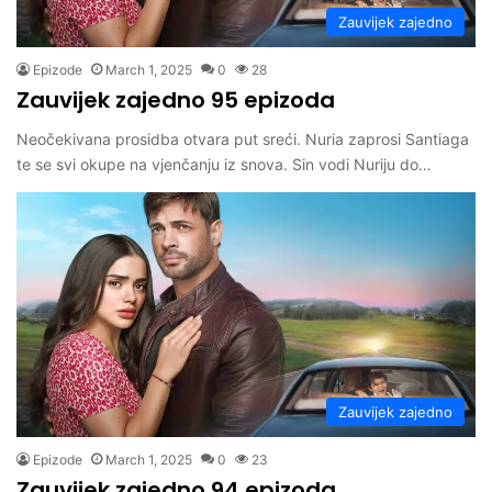
Zauvijek zajedno
Epizode
March 1, 2025
0
28
Zauvijek zajedno 95 epizoda
Neočekivana prosidba otvara put sreći. Nuria zaprosi Santiaga
te se svi okupe na vjenčanju iz snova. Sin vodi Nuriju do…
Zauvijek zajedno
Epizode
March 1, 2025
0
23
Zauvijek zajedno 94 epizoda