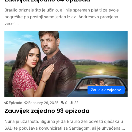
Braulio priznaje što je učinio, ali nije spreman platiti za svoje
pogreške pa postoji samo jedan izlaz. Andrésova promjena
veseli…
Zauvijek zajedno
Epizode
February 26, 2025
0
22
Zauvijek zajedno 93 epizoda
Nuria je užasnuta. Sigurna je da Braulio želi odvesti dječaka u
SAD te pokušava komunicirati sa Santiagom, ali je uhvaćena.…