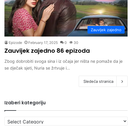
Zauvijek zajedno
Epizode
February 17, 2025
0
30
Zauvijek zajedno 86 epizoda
Zbog dobrobiti svoga sina i iz očaja jer ništa ne pomaže da je
se dječak sjeti, Nuria se žrtvuje i…
Sledeća stranica
Izaberi kategoriju
Izaberi
kategoriju