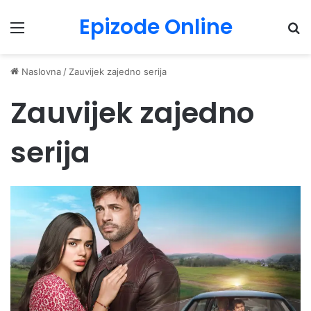
Epizode Online
Menu
Pr
Naslovna
/
Zauvijek zajedno serija
Zauvijek zajedno
serija