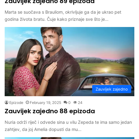
Zauvijek zajedno 89 epizoda
Marta se suočava s Brauliom, okrivljuje ga da je ukrao pet
godina života bratu. Čuje kako priznaje sve što je…
Zauvijek zajedno
Epizode
February 19, 2025
0
24
Zauvijek zajedno 88 epizoda
Nuria održi riječ i odvede sina u vilu Zepeda te ima samo jedan
zahtjev, da joj Amelia dopusti da mu…