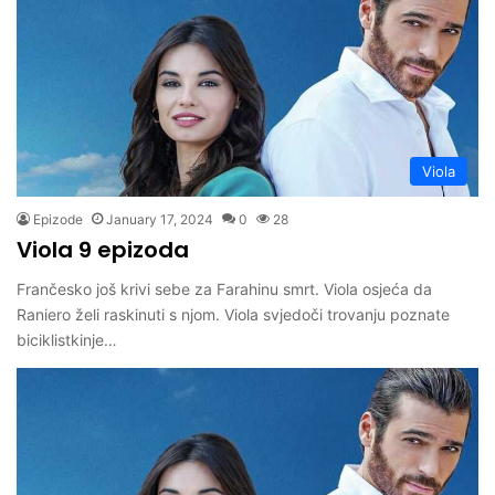
Viola
Epizode
January 17, 2024
0
28
Viola 9 epizoda
Frančesko još krivi sebe za Farahinu smrt. Viola osjeća da
Raniero želi raskinuti s njom. Viola svjedoči trovanju poznate
biciklistkinje…