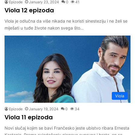
Epizode
January 23, 2024
0
41
Viola 12 epizoda
Viola je odlučna da više nikada ne koristi sinesteziju i ne želi se
miješati u tuđe živote nakon svega što…
Viola
Epizode
January 19, 2024
0
34
Viola 11 epizoda
Novi slučaj kojim se bavi Frančesko jeste ubistvo ribara Ernesta
Kastanje. Prema svjedočenju njegove supruge i brata, on se