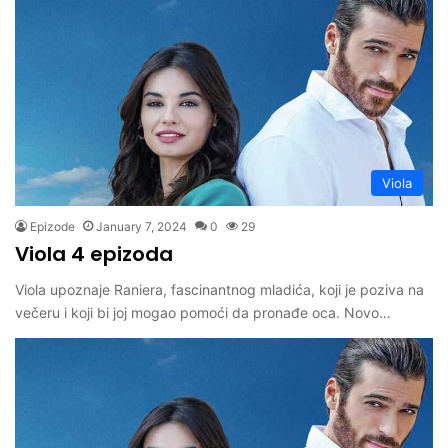
Viola
Epizode
January 7, 2024
0
29
Viola 4 epizoda
Viola upoznaje Raniera, fascinantnog mladića, koji je poziva na
večeru i koji bi joj mogao pomoći da pronađe oca. Novo…