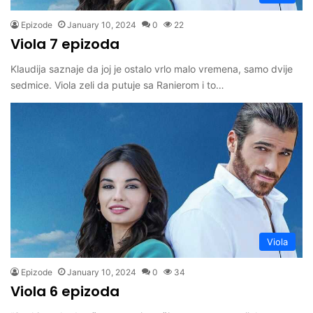
Epizode
January 10, 2024
0
22
Viola 7 epizoda
Klaudija saznaje da joj je ostalo vrlo malo vremena, samo dvije
sedmice. Viola zeli da putuje sa Ranierom i to…
Viola
Epizode
January 10, 2024
0
34
Viola 6 epizoda